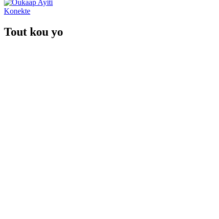
Konekte
Tout kou yo
WordPress – Kreye epi jere yon sitwèb fasil san konp
Aprann kijan pou w kreye epi jere yon sit entènèt WordPress. Yon g
Canva : Kreye dizay fasil san konpetans
Dekouvri fonksyon debaz Canva yo pou kreye bèl dizay nan sèlman k