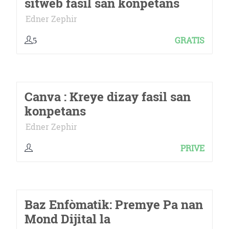
sitwèb fasil san konpetans
Edner Zephir
GRATIS
5
Canva : Kreye dizay fasil san
konpetans
Edner Zephir
PRIVE
Baz Enfòmatik: Premye Pa nan
Mond Dijital la