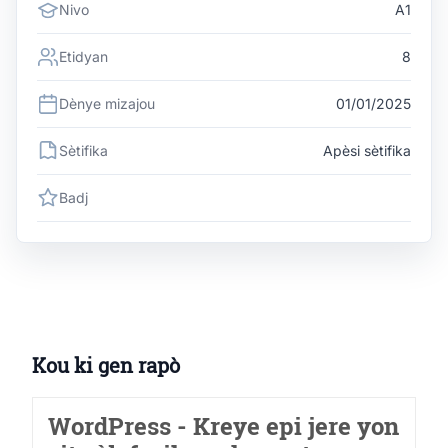
Nivo
A1
Etidyan
8
Dènye mizajou
01/01/2025
Sètifika
Apèsi sètifika
Badj
Kou ki gen rapò
WordPress - Kreye epi jere yon