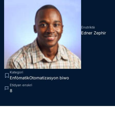
Enstriktè
Edner Zephir
Edner Zephir
Kategori
Enfòmatik
Otomatizasyon biwo
Etidyan enskri
8